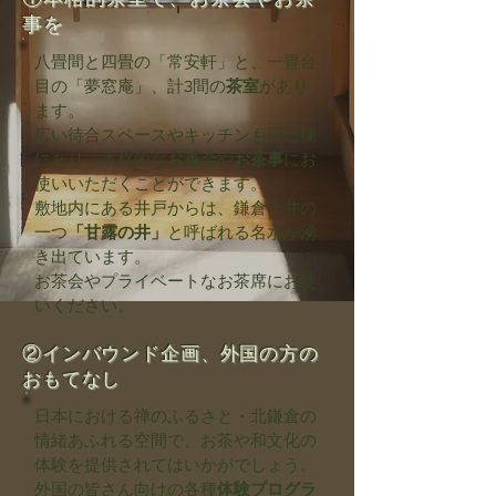
事を
八畳間と四畳の「常安軒」と、一畳台
目の「夢窓庵」、計3間の
茶室
があり
ます。
広い待合スペースやキッチンも同じ棟
にあり、本格的な
お茶会
や
お茶事
にお
使いいただくことができます。
敷地内にある井戸からは、鎌倉十井の
一つ
「甘露の井」
と呼ばれる名水が湧
き出ています。
お茶会やプライベートなお茶席にお使
いください。
②インバウンド企画、外国の方の
おもてなし
日本における禅のふるさと・北鎌倉の
情緒あふれる空間で、お茶や和文化の
体験を提供されてはいかがでしょう。
外国の皆さん向けの各種
体験プログラ