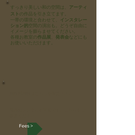
すっきり美しい和の空間は、
アーティ
スト
の作品を引き立てます。
一帯の環境と合わせて、
インスタレー
ション的
空間の演出も。どうぞ自由に
イメージを膨らませてください。
各種お教室の
作品展
、
発表会
などにも
お使いいただけます。
施設利用料はこちらを御覧下さい。
​備品のレンタルも可能です。こちらをご
参照ください。
Fees >