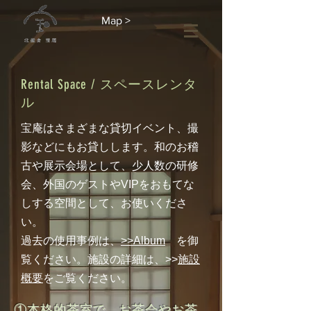
Map >
Rental Space / スペースレンタ
ル
宝庵はさまざまな貸切イベント、撮
影などにもお貸しします。和のお稽
古や展示会場として、少人数の研修
会、外国のゲストやVIPをおもてな
しする空間として、お使いくださ
い。
​過去の使用事例は、
>>Album
を御
覧ください。施設の詳細は、>>
施設
概要
をご覧ください。
①本格的茶室で、お茶会やお茶