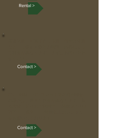
Rental >
茶道体験、和菓子作り体験、着付け体験
など、ご参加人数とお時間、内容によっ
て料金が異なります。まずはお問い合わ
せください。
Contact >
CM、雑誌、パンフレット等の商用撮影
の場合は、通常と料金が異なります。敷
地内貸し切りのご利用で、1時間あたり3
万円〜（税別）、2時間以上のレンタル
をお願いしております。
Contact >