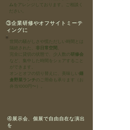
ム
をアレンジしております。ご相談く
ださい。
③企業研修やオフサイトミーテ
ィングに
世間の騒がしさや慌ただしい時間とは
隔絶された、
非日常空間
。
完全に貸切の状態で、少人数の
研修会
など、集中した時間をシェアすること
ができます。
オンとオフの切り替えに、美味しい
鎌
倉野菜ランチ
のご用命も承ります（お
弁当1000円〜）。
④展示会、個展で自由自在な演出
を