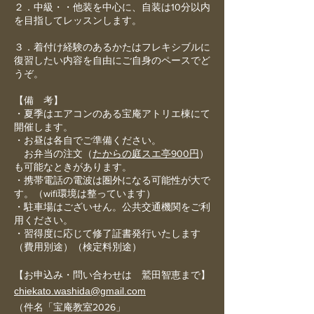
２．中級・・他装を中心に、自装は10分以内
を目指してレッスンします。
３．着付け経験のあるかたはフレキシブルに
復習したい内容を自由にご自身のペースでど
うぞ。
【備 考】
・夏季はエアコンのある宝庵アトリエ棟にて
開催します。
・お昼は各自でご準備ください。
お弁当の注文（
たからの庭スエ亭900円
）
も可能なときがあります。
・携帯電話の電波は圏外になる可能性が大で
す。（wifi環境は整っています）
・駐車場はございせん。公共交通機関をご利
用ください。
・習得度に応じて修了証書発行いたします
（費用別途）（検定料別途）
【
お申込み・問い合わせは 鷲田智恵まで
】
chiekato.washida@gmail.com
（件名「宝庵教室2026」