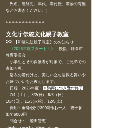
氏名、連絡先、年代、着付歴、着物の有無
などお書きください。）
***************************
文化庁伝統文化親子教室
>>
【和装礼法親子教室】のお知らせ
《2026年度スタート！》
後援：鎌倉市
教育委員会
小学生とその保護者が対象で、ご兄弟での
参加も可。
浴衣の着付けと、美しい立ち居振る舞いや
お箸づかいをお教えします。
日程 2026年度：
※満席につき受付終了
7/4（土）、8/2(日)、9/6（日）、
10/4(日)、
11/3(火祝)、12/5(土)
費用：全6回分で3000円/お一人 親子参
加で6000円
​ 問合せ： 鷲田智恵
chiekato.washida@gmail.com