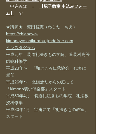
申込みは
→
【親子教室 申込みフォー
ム】
で
★講師★ 鷲田智恵（わしだ ちえ）
https://chienowa-
kimonoyosooikurabu.jimdofree.com
インスタグラム
平成元年 装道礼法きもの学院、着装科高等
師範科修学
平成23年〜 「和ごころ伝承協会」代表に
就任
平成26年〜 北鎌倉たからの庭にて
「kimono装い倶楽部」スタート
平成30年4月 装道礼法きもの学院 礼法教
授科修学
平成30年4月 宝庵にて「礼法きもの教室」
スタート
1