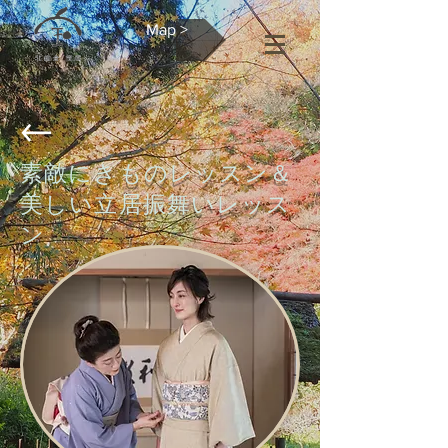
Map >
素敵にきものレッスン＆
美しい立居振舞いレッス
ン