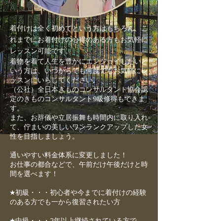
着付けは全く初めてという方はもちろん、こ
れまでにお着付けの心得のある方もお気軽に
レッスン可能です。
着物を着て人生を豊かにエンジョイしたいと
いう方は、いつからでも何度でもお気軽にレ
ッスンにいらしてください。
（公社）全日本きものコンサルタント協会認
定のきものコンサルタント9級修得もできま
す。
また、お辞儀や立居振舞も時間内に取り入れ
て、佇まいの美しいワンランクアップした女
性を目指しましょう。
通いやすい料金体系に変更しました！
お仕事の都合などで、午前だけ午後だけと時
間を選べます！
★初級・・・初心者や今までに着付けの経験
のある方でも一から復習されたい方
★中級・・・2年以上継続されている方で、