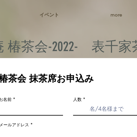
イベント
more
 椿茶会-2022- 表千
椿茶会 抹茶席お申込み
お名前
人数
メールアドレス