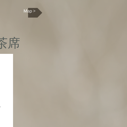
Map >
家茶席